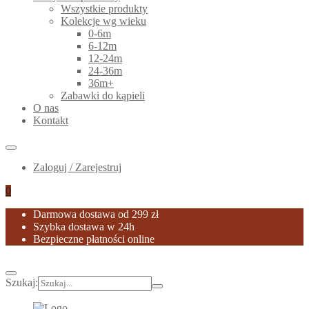
Wszystkie produkty
Kolekcje wg wieku
0-6m
6-12m
12-24m
24-36m
36m+
Zabawki do kąpieli
O nas
Kontakt
Zaloguj / Zarejestruj
0
Darmowa dostawa od 299 zł
Szybka dostawa w 24h
Bezpieczne płatności online
Szukaj: