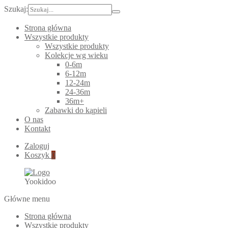
Szukaj:
Strona główna
Wszystkie produkty
Wszystkie produkty
Kolekcje wg wieku
0-6m
6-12m
12-24m
24-36m
36m+
Zabawki do kąpieli
O nas
Kontakt
Zaloguj
Koszyk
0
Yookidoo
Główne menu
Strona główna
Wszystkie produkty