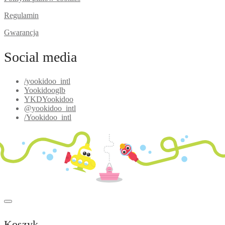
Regulamin
Gwarancja
Social media
/yookidoo_intl
Yookidooglb
YKDYookidoo
@yookidoo_intl
/Yookidoo_intl
Koszyk