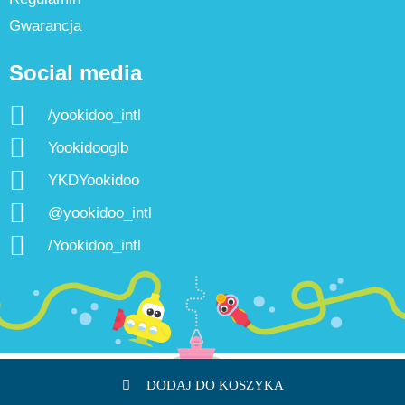
Gwarancja
Social media
/yookidoo_intl
Yookidooglb
YKDYookidoo
@yookidoo_intl
/Yookidoo_intl
DODAJ DO KOSZYKA